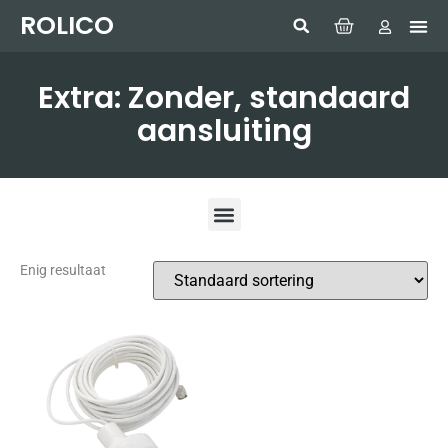
ROLICO
Com
HUMMI
GMDSS W
Laptop
SIMRAD 
Sonar
Extra: Zonder, standaard
aansluiting
Enig resultaat