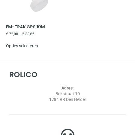
EM-TRAK GPS 10M
€
72,00
–
€
88,85
Opties selecteren
ROLICO
Adres
:
Brikstraat 10
1784 RR Den Helder