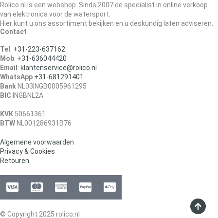
Rolico.nl is een webshop. Sinds 2007 de specialist in online verkoop
van elektronica voor de watersport.
Hier kunt u ons assortiment bekijken en u deskundig laten adviseren.
Contact
Tel
:
+31-223-637162
Mob
:
+31-636044420
Email
:
klantenservice@rolico.nl
WhatsApp
+31-681291401
Bank
NL03INGB0005961295
BIC
INGBNL2A
KVK
50661361
BTW
NL001286931B76
Algemene voorwaarden
Privacy & Cookies
Retouren
© Copyright 2025 rolico.nl