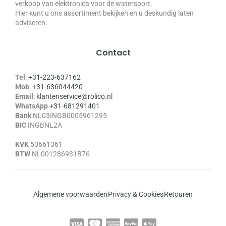
verkoop van elektronica voor de watersport.
Hier kunt u ons assortiment bekijken en u deskundig laten
adviseren.
Contact
Tel
:
+31-223-637162
Mob
:
+31-636044420
Email
:
klantenservice@rolico.nl
WhatsApp
+31-681291401
Bank
NL03INGB0005961295
BIC
INGBNL2A
KVK
50661361
BTW
NL001286931B76
Algemene voorwaarden
Privacy & Cookies
Retouren