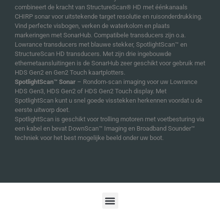
combineert de kracht van StructureScan® HD met éénkanaals
CHIRP sonar voor uitstekende target resolutie en ruisonderdrukking.
Vind perfecte visbogen, verken de waterkolom en plaats
markeringen met SonarHub. Compatibele transducers zijn o.a.
Lowrance transducers met blauwe stekker, SpotlightScan™ en
StructureScan HD transducers. Met zijn drie ingebouwde
ethernetaansluitingen is de SonarHub zeer geschikt voor gebruik met
HDS Gen2 en Gen2 Touch kaartplotters.
SpotlightScan™ Sonar
– Rondom-scan imaging voor uw Lowrance
HDS Gen3, HDS Gen2 of HDS Gen2 Touch display. Met
SpotlightScan kunt u snel goede visstekken herkennen voordat u de
eerste uitworp doet.
SpotlightScan is geschikt voor trolling motoren met voetbesturing via
een kabel en bevat DownScan™ Imaging en Broadband Sounder™
techniek voor het best mogelijke beeld onder uw boot.