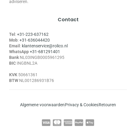
adviseren.
Contact
Tel
:
+31-223-637162
Mob
:
+31-636044420
Email
:
klantenservice@rolico.nl
WhatsApp
+31-681291401
Bank
NL03INGB0005961295
BIC
INGBNL2A
KVK
50661361
BTW
NL001286931B76
Algemene voorwaarden
Privacy & Cookies
Retouren