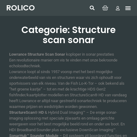
ROLICO
Com
HUMMI
GMDSS W
Laptop
SIMRAD 
Sonar
Categorie: Structure
scan sonar
Lowrance Structure Scan Sonar
koploper in sonar prestaties
Een revolutionaire manier om vis te vinden met onze bekroonde
echoloodtechniek.
Lowrance loopt al sinds 1957 voorop met het best mogelijke
onderwaterbeeld van vis en structuren waar vis zich ophoudt voor
sportvissers van elk niveau. Van de Fish Lo-K-Tor – ook bekend als
“het groene kastje” – tot en met de krachtige HDS Gen2
fishfinder/kaartplotter modellen en StructureScan® HD van vandaag
heeft Lowrance er altijd naar gestreefd sonartechniek te produceren
waarmee prijzen en wedstrijden worden gewonnen.
StructureScan® HD
& Hybrid Dual Imaging™ – De enige sonar-
imaging oplossing met speciale zijwaarts en omlaag gerichte
weergaven voor het best mogelijke beeld rond en onder uw boot. En
HDI Broadband Sounder plus exclusieve DownScan Imaging™.
SonarHub™ Sounder Module
– Dit systeem zit boordevol functies en