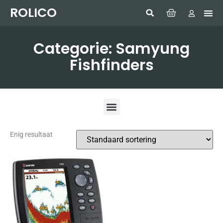
ROLICO
Com
HUMMI
GMDSS W
Laptop
SIMRAD 
Sonar
Categorie: Samyung
Fishfinders
Enig resultaat