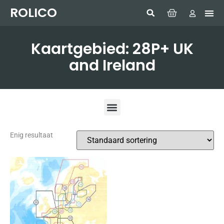
ROLICO
Com
HUMMI
GMDSS W
Laptop
SIMRAD 
Sonar
Kaartgebied: 28P+ UK
and Ireland
Enig resultaat