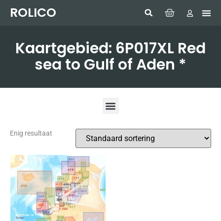
ROLICO
Com
HUMMI
GMDSS W
Laptop
SIMRAD 
Sonar
Kaartgebied: 6P017XL Red
sea to Gulf of Aden *
Enig resultaat