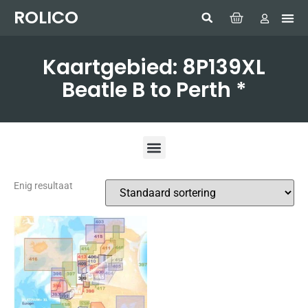
ROLICO
Com
HUMMI
GMDSS W
Laptop
SIMRAD 
Sonar
Kaartgebied: 8P139XL
Beatle B to Perth *
Enig resultaat