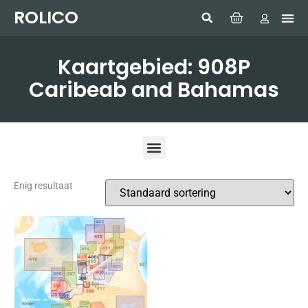
ROLICO
Com
HUMMI
GMDSS W
Laptop
SIMRAD 
Sonar
Kaartgebied: 908P
Caribeab and Bahamas
Enig resultaat