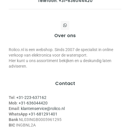
Telefoon: +31-636044420
Over ons
Rolico.nl is een webshop. Sinds 2007 de specialist in online
verkoop van elektronica voor de watersport.
Hier kunt u ons assortiment bekijken en u deskundig laten
adviseren.
Contact
Tel
:
+31-223-637162
Mob
:
+31-636044420
Email
:
klantenservice@rolico.nl
WhatsApp
+31-681291401
Bank
NL03INGB0005961295
BIC
INGBNL2A