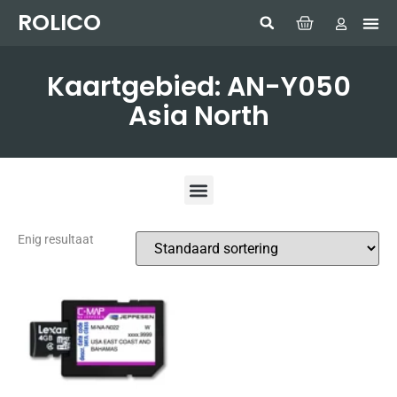
ROLICO
Com
HUMMI
GMDSS W
Laptop
SIMRAD 
Sonar
Kaartgebied: AN-Y050
Asia North
Enig resultaat