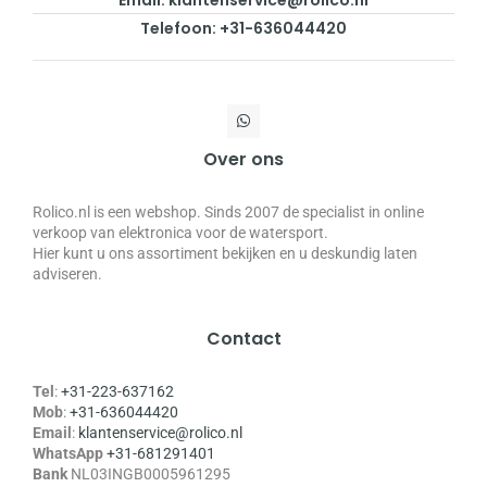
Email: klantenservice@rolico.nl
Telefoon: +31-636044420
Over ons
Rolico.nl is een webshop. Sinds 2007 de specialist in online
verkoop van elektronica voor de watersport.
Hier kunt u ons assortiment bekijken en u deskundig laten
adviseren.
Contact
Tel
:
+31-223-637162
Mob
:
+31-636044420
Email
:
klantenservice@rolico.nl
WhatsApp
+31-681291401
Bank
NL03INGB0005961295