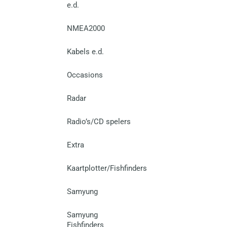
e.d.
NMEA2000
Kabels e.d.
Occasions
Radar
Radio’s/CD spelers
Extra
Kaartplotter/Fishfinders
Samyung
Samyung
Fishfinders