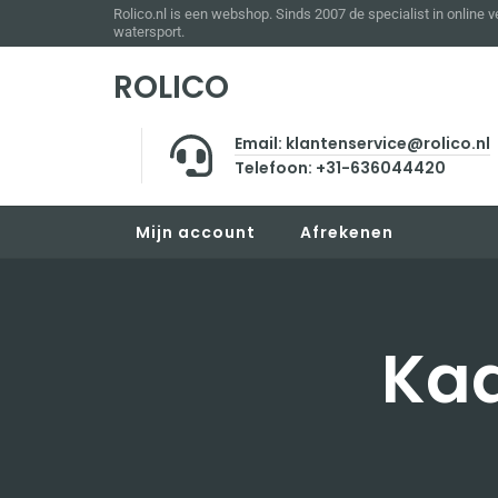
Rolico.nl is een webshop. Sinds 2007 de specialist in online 
watersport.
ROLICO
Email: klantenservice@rolico.nl
Telefoon: +31-636044420
Mijn account
Afrekenen
Kaa