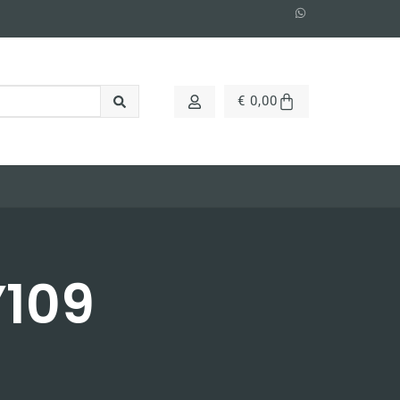
€
0,00
Y109