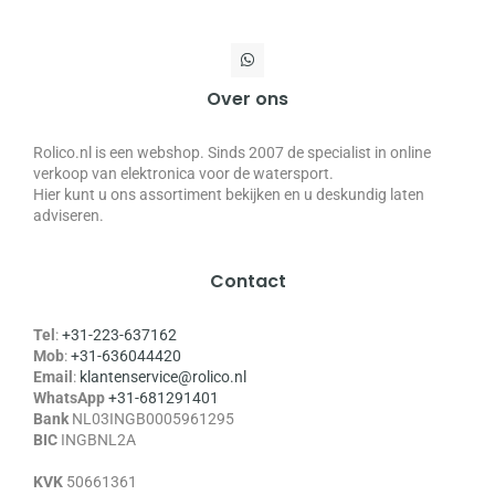
Over ons
Rolico.nl is een webshop. Sinds 2007 de specialist in online
verkoop van elektronica voor de watersport.
Hier kunt u ons assortiment bekijken en u deskundig laten
adviseren.
Contact
Tel
:
+31-223-637162
Mob
:
+31-636044420
Email
:
klantenservice@rolico.nl
WhatsApp
+31-681291401
Bank
NL03INGB0005961295
BIC
INGBNL2A
KVK
50661361