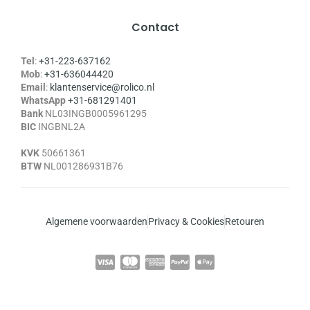
Contact
Tel
:
+31-223-637162
Mob
:
+31-636044420
Email
:
klantenservice@rolico.nl
WhatsApp
+31-681291401
Bank
NL03INGB0005961295
BIC
INGBNL2A
KVK
50661361
BTW
NL001286931B76
Algemene voorwaarden
Privacy & Cookies
Retouren