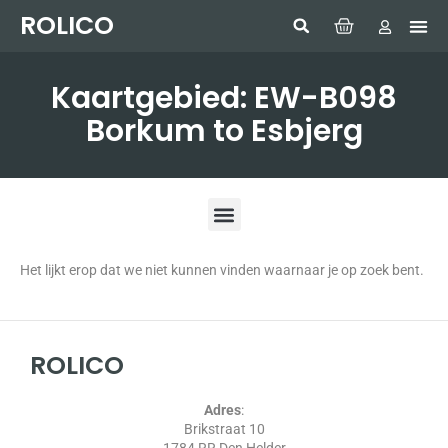
ROLICO
Com
HUMMI
GMDSS W
Laptop
SIMRAD 
Sonar
Kaartgebied: EW-B098
Borkum to Esbjerg
Het lijkt erop dat we niet kunnen vinden waarnaar je op zoek bent.
ROLICO
Adres
:
Brikstraat 10