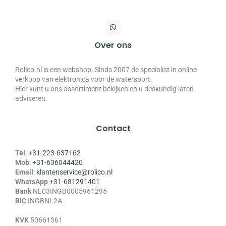
Over ons
Rolico.nl is een webshop. Sinds 2007 de specialist in online
verkoop van elektronica voor de watersport.
Hier kunt u ons assortiment bekijken en u deskundig laten
adviseren.
Contact
Tel
:
+31-223-637162
Mob
:
+31-636044420
Email
:
klantenservice@rolico.nl
WhatsApp
+31-681291401
Bank
NL03INGB0005961295
BIC
INGBNL2A
KVK
50661361