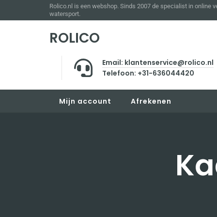
Rolico.nl is een webshop. Sinds 2007 de specialist in online 
watersport.
ROLICO
Email: klantenservice@rolico.nl
Telefoon: +31-636044420
Mijn account
Afrekenen
Ka