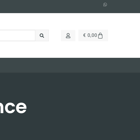
€
0,00
nce