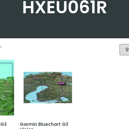
HXEU061R
n
 G3
Garmin Bluechart G3