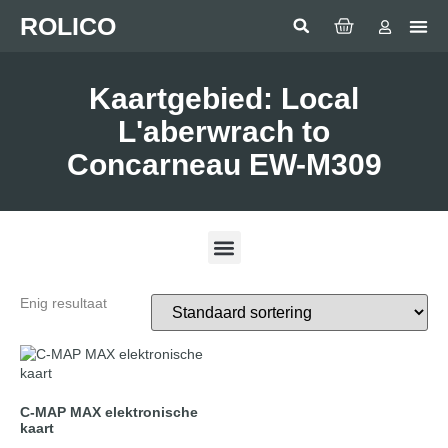
ROLICO
Com
HUMMI
GMDSS Wh
Laptop 
LED
Man Over
Anten
SEA BE
SIMRAD 
Sonar 
Kaartgebied: Local
L'aberwrach to
Concarneau EW-M309
Enig resultaat
C-MAP MAX elektronische
kaart