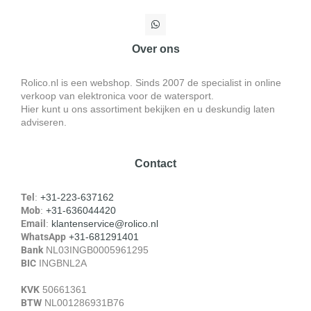
Over ons
Rolico.nl is een webshop. Sinds 2007 de specialist in online
verkoop van elektronica voor de watersport.
Hier kunt u ons assortiment bekijken en u deskundig laten
adviseren.
Contact
Tel
:
+31-223-637162
Mob
:
+31-636044420
Email
:
klantenservice@rolico.nl
WhatsApp
+31-681291401
Bank
NL03INGB0005961295
BIC
INGBNL2A
KVK
50661361
BTW
NL001286931B76