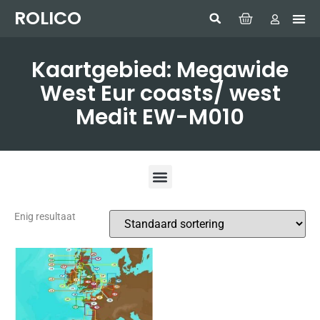
ROLICO
Com
HUMMI
GMDSS W
Laptop
SIMRAD 
Sonar
Kaartgebied: Megawide
West Eur coasts/ west
Medit EW-M010
Enig resultaat