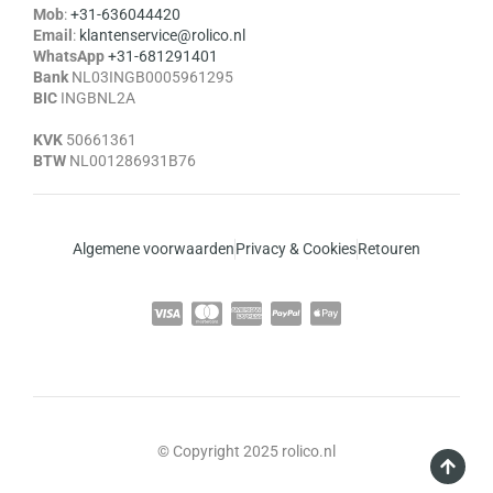
Mob
:
+31-636044420
Email
:
klantenservice@rolico.nl
WhatsApp
+31-681291401
Bank
NL03INGB0005961295
BIC
INGBNL2A
KVK
50661361
BTW
NL001286931B76
Algemene voorwaarden
Privacy & Cookies
Retouren
© Copyright 2025 rolico.nl