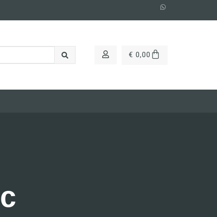
€
0,00
ic