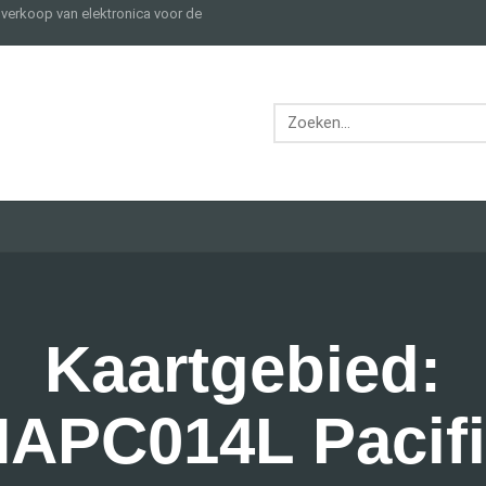
e verkoop van elektronica voor de
Kaartgebied:
APC014L Pacif