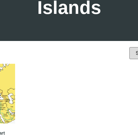
Islands
art