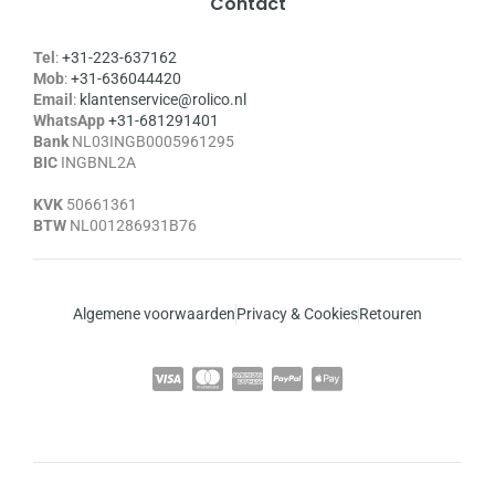
Contact
Tel
:
+31-223-637162
Mob
:
+31-636044420
Email
:
klantenservice@rolico.nl
WhatsApp
+31-681291401
Bank
NL03INGB0005961295
BIC
INGBNL2A
KVK
50661361
BTW
NL001286931B76
Algemene voorwaarden
Privacy & Cookies
Retouren