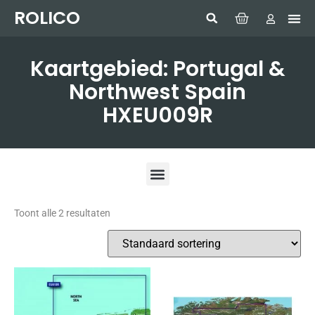
ROLICO
Com
HUMMI
GMDSS W
Laptop
SIMRAD 
Sonar
Kaartgebied: Portugal &
Northwest Spain
HXEU009R
Toont alle 2 resultaten