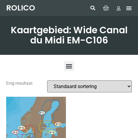
ROLICO
Com
HUMMI
GMDSS W
Laptop
SIMRAD 
Sonar
Kaartgebied: Wide Canal
du Midi EM-C106
Enig resultaat