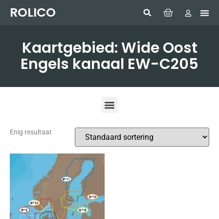
ROLICO
Com
HUMMI
GMDSS W
Laptop
SIMRAD 
Sonar
Kaartgebied: Wide Oost
Engels kanaal EW-C205
Enig resultaat