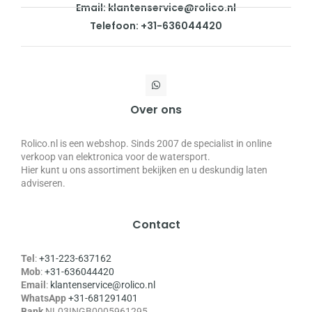
Email: klantenservice@rolico.nl
Telefoon: +31-636044420
Over ons
Rolico.nl is een webshop. Sinds 2007 de specialist in online
verkoop van elektronica voor de watersport.
Hier kunt u ons assortiment bekijken en u deskundig laten
adviseren.
Contact
Tel
:
+31-223-637162
Mob
:
+31-636044420
Email
:
klantenservice@rolico.nl
WhatsApp
+31-681291401
Bank
NL03INGB0005961295