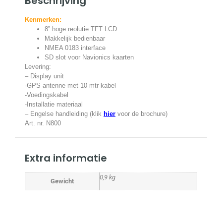
Beschrijving
Kenmerken:
8” hoge reolutie TFT LCD
Makkelijk bedienbaar
NMEA 0183 interface
SD slot voor Navionics kaarten
Levering:
– Display unit
-GPS antenne met 10 mtr kabel
-Voedingskabel
-Installatie materiaal
– Engelse handleiding (klik
hier
voor de brochure)
Art. nr. N800
Extra informatie
0,9 kg
Gewicht