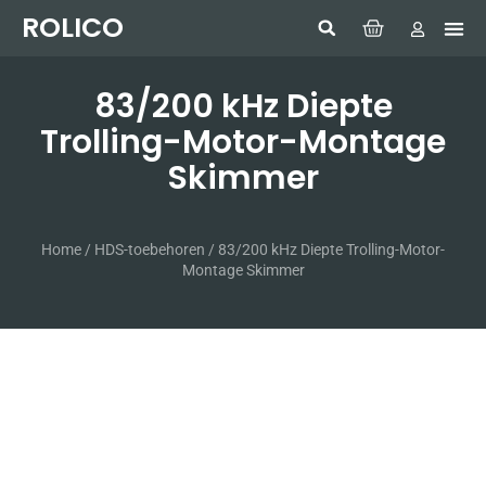
ROLICO
Com
HUMMI
GMDSS W
Laptop
SIMRAD 
Sonar
83/200 kHz Diepte
Trolling-Motor-Montage
Skimmer
Home
/
HDS-toebehoren
/ 83/200 kHz Diepte Trolling-Motor-
Montage Skimmer