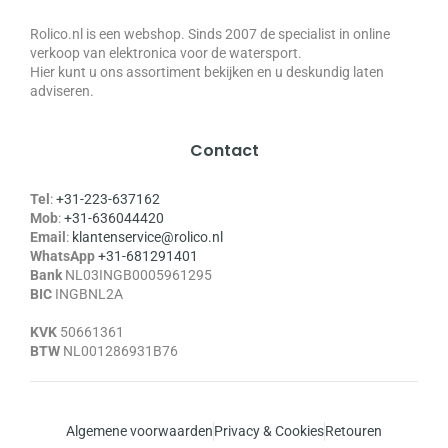
Rolico.nl is een webshop. Sinds 2007 de specialist in online
verkoop van elektronica voor de watersport.
Hier kunt u ons assortiment bekijken en u deskundig laten
adviseren.
Contact
Tel
:
+31-223-637162
Mob
:
+31-636044420
Email
:
klantenservice@rolico.nl
WhatsApp
+31-681291401
Bank
NL03INGB0005961295
BIC
INGBNL2A
KVK
50661361
BTW
NL001286931B76
Algemene voorwaarden
Privacy & Cookies
Retouren