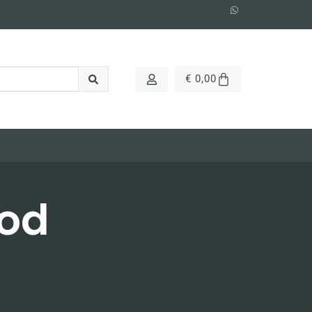
€
0,00
ood