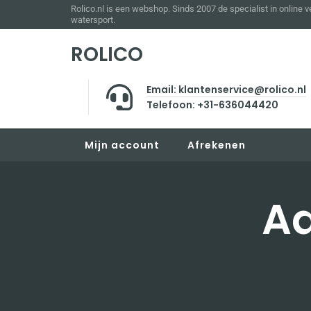
Rolico.nl is een webshop. Sinds 2007 de specialist in online 
watersport.
ROLICO
Email: klantenservice@rolico.nl
Telefoon: +31-636044420
Mijn account
Afrekenen
Ad