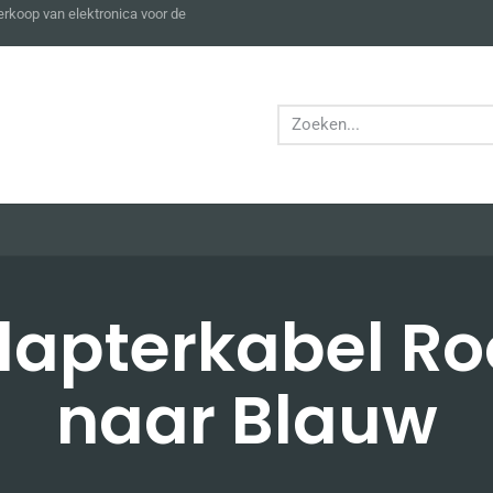
verkoop van elektronica voor de
apterkabel R
naar Blauw