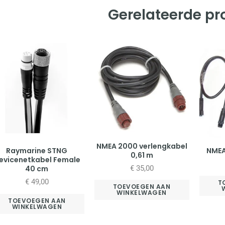
Gerelateerde p
NMEA 2000 verlengkabel
Raymarine STNG
NMEA
0,61 m
evicenetkabel Female
€
35,00
40 cm
€
49,00
T
TOEVOEGEN AAN
WINKELWAGEN
TOEVOEGEN AAN
WINKELWAGEN