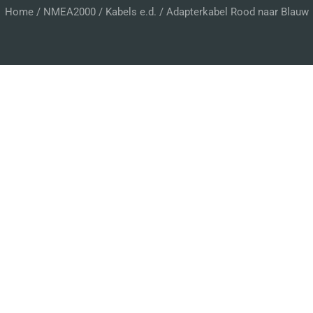
Home
/
NMEA2000
/
Kabels e.d.
/ Adapterkabel Rood naar Blauw