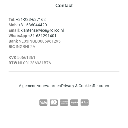
Contact
Tel
:
+31-223-637162
Mob
:
+31-636044420
Email
:
klantenservice@rolico.nl
WhatsApp
+31-681291401
Bank
NL03INGB0005961295
BIC
INGBNL2A
KVK
50661361
BTW
NL001286931B76
Algemene voorwaarden
Privacy & Cookies
Retouren