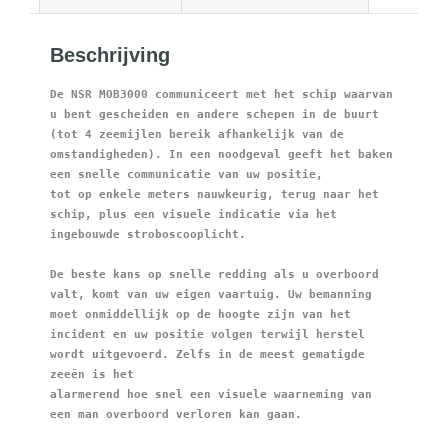
Beschrijving
De NSR MOB3000 communiceert met het schip waarvan 
u bent gescheiden en andere schepen in de buurt 
(tot 4 zeemijlen bereik afhankelijk van de 
omstandigheden). In een noodgeval geeft het baken 
een snelle communicatie van uw positie,
tot op enkele meters nauwkeurig, terug naar het 
schip, plus een visuele indicatie via het 
ingebouwde stroboscooplicht.
De beste kans op snelle redding als u overboord 
valt, komt van uw eigen vaartuig. Uw bemanning 
moet onmiddellijk op de hoogte zijn van het 
incident en uw positie volgen terwijl herstel 
wordt uitgevoerd. Zelfs in de meest gematigde 
zeeën is het
alarmerend hoe snel een visuele waarneming van 
een man overboord verloren kan gaan.