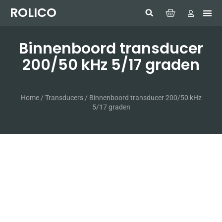
ROLICO
Com
HUMMI
GMDSS W
Laptop
SIMRAD 
Sonar
Binnenboord transducer
200/50 kHz 5/17 graden
Home
/
Transducers
/ Binnenboord transducer 200/50 kHz
5/17 graden