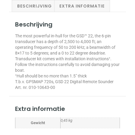
BESCHRIJVING
EXTRA INFORMATIE
Beschrijving
The most powerful in-hull for the GSD™ 22, the 6-pin
transducer has a depth of 2,500 to 4,000 ft; an
operating frequency of 50 to 200 kHz; a beamwidth of
8×17 to 5 degrees; and a 0 to 22 degree deadrise.
Transducer kit comes with installation instructions¹.
Follow the instructions carefully to avoid damaging your
boat.
¹Hull should be no more than 1.5″ thick
T.b.v. GPSMAP 720s, GSD 22 Digital Remote Sounder
Art. nr. 010-10643-00
Extra informatie
0,45 kg
Gewicht