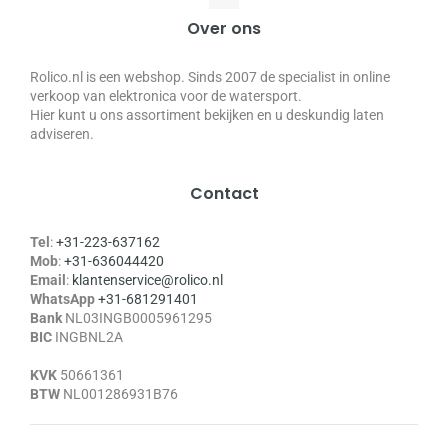
Over ons
Rolico.nl is een webshop. Sinds 2007 de specialist in online
verkoop van elektronica voor de watersport.
Hier kunt u ons assortiment bekijken en u deskundig laten
adviseren.
Contact
Tel
:
+31-223-637162
Mob
:
+31-636044420
Email
:
klantenservice@rolico.nl
WhatsApp
+31-681291401
Bank
NL03INGB0005961295
BIC
INGBNL2A
KVK
50661361
BTW
NL001286931B76