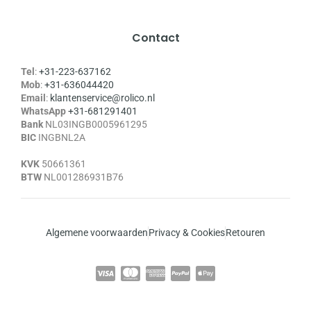
Contact
Tel
:
+31-223-637162
Mob
:
+31-636044420
Email
:
klantenservice@rolico.nl
WhatsApp
+31-681291401
Bank
NL03INGB0005961295
BIC
INGBNL2A
KVK
50661361
BTW
NL001286931B76
Algemene voorwaarden
Privacy & Cookies
Retouren