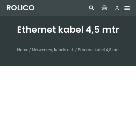
ROLICO
Com
HUMMI
GMDSS W
Laptop
SIMRAD 
Sonar
Ethernet kabel 4,5 mtr
Home
/
Netwerken, kabels e.d.
/ Ethernet kabel 4,5 mtr