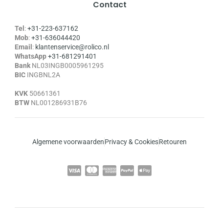
Contact
Tel
:
+31-223-637162
Mob
:
+31-636044420
Email
:
klantenservice@rolico.nl
WhatsApp
+31-681291401
Bank
NL03INGB0005961295
BIC
INGBNL2A
KVK
50661361
BTW
NL001286931B76
Algemene voorwaarden
Privacy & Cookies
Retouren