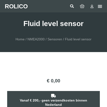
ROLICO
Com
HUMMI
GMDSS Wh
Laptop 
LED
Man Over
Anten
SEA BE
SIMRAD 
Sonar 
Fluid level sensor
Home
/
NMEA2000
/
Sensoren
/ Fluid level sensor
€
0,00
Vanaf € 200,- geen verzendkosten binnen
Nederland