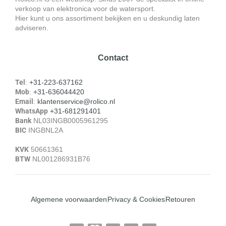
verkoop van elektronica voor de watersport.
Hier kunt u ons assortiment bekijken en u deskundig laten
adviseren.
Contact
Tel
:
+31-223-637162
Mob
:
+31-636044420
Email
:
klantenservice@rolico.nl
WhatsApp
+31-681291401
Bank
NL03INGB0005961295
BIC
INGBNL2A
KVK
50661361
BTW
NL001286931B76
Algemene voorwaarden
Privacy & Cookies
Retouren