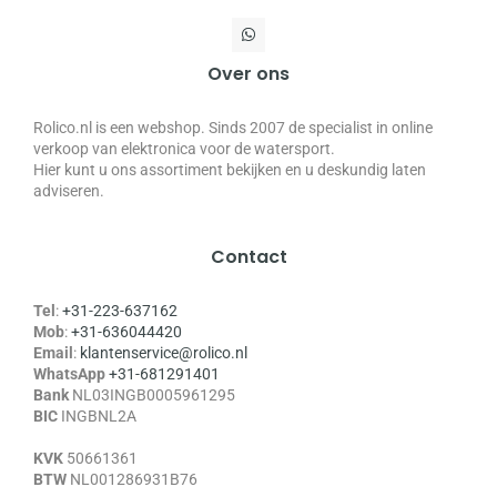
Over ons
Rolico.nl is een webshop. Sinds 2007 de specialist in online
verkoop van elektronica voor de watersport.
Hier kunt u ons assortiment bekijken en u deskundig laten
adviseren.
Contact
Tel
:
+31-223-637162
Mob
:
+31-636044420
Email
:
klantenservice@rolico.nl
WhatsApp
+31-681291401
Bank
NL03INGB0005961295
BIC
INGBNL2A
KVK
50661361
BTW
NL001286931B76