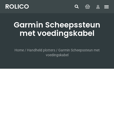
ROLICO
Com
HUMMI
GMDSS W
Laptop
SIMRAD 
Sonar
Garmin Scheepssteun
met voedingskabel
Home
/
Handheld plotters
/ Garmin Scheepssteun met
voedingskabel