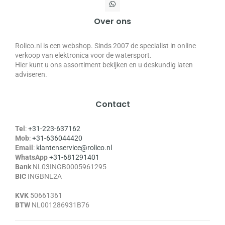
Over ons
Rolico.nl is een webshop. Sinds 2007 de specialist in online
verkoop van elektronica voor de watersport.
Hier kunt u ons assortiment bekijken en u deskundig laten
adviseren.
Contact
Tel
:
+31-223-637162
Mob
:
+31-636044420
Email
:
klantenservice@rolico.nl
WhatsApp
+31-681291401
Bank
NL03INGB0005961295
BIC
INGBNL2A
KVK
50661361
BTW
NL001286931B76