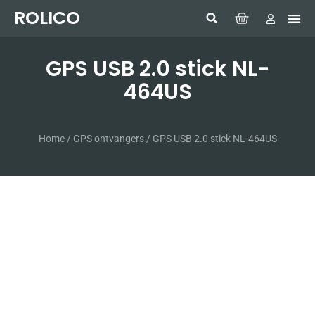
ROLICO
Com
HUMMI
GMDSS W
Laptop
SIMRAD 
Sonar
GPS USB 2.0 stick NL-
464US
Home
/
GPS ontvangers
/ GPS USB 2.0 stick NL-464US