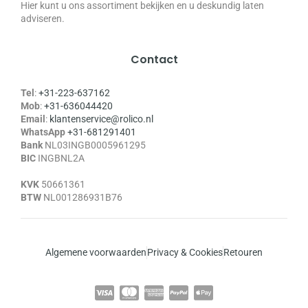
Hier kunt u ons assortiment bekijken en u deskundig laten
adviseren.
Contact
Tel
:
+31-223-637162
Mob
:
+31-636044420
Email
:
klantenservice@rolico.nl
WhatsApp
+31-681291401
Bank
NL03INGB0005961295
BIC
INGBNL2A
KVK
50661361
BTW
NL001286931B76
Algemene voorwaarden
Privacy & Cookies
Retouren