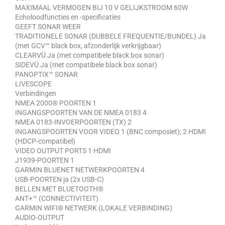
MAXIMAAL VERMOGEN BIJ 10 V GELIJKSTROOM 60W
Echoloodfuncties en -specificaties
GEEFT SONAR WEER
TRADITIONELE SONAR (DUBBELE FREQUENTIE/BUNDEL) Ja
(met GCV™ black box, afzonderlijk verkrijgbaar)
CLEARVÜ Ja (met compatibele black box sonar)
SIDEVÜ Ja (met compatibele black box sonar)
PANOPTIX™ SONAR
LIVESCOPE
Verbindingen
NMEA 2000® POORTEN 1
INGANGSPOORTEN VAN DE NMEA 0183 4
NMEA 0183-INVOERPOORTEN (TX) 2
INGANGSPOORTEN VOOR VIDEO 1 (BNC composiet); 2 HDMI
(HDCP-compatibel)
VIDEO OUTPUT PORTS 1 HDMI
J1939-POORTEN 1
GARMIN BLUENET NETWERKPOORTEN 4
USB-POORTEN ja (2x USB-C)
BELLEN MET BLUETOOTH®
ANT+™ (CONNECTIVITEIT)
GARMIN WIFI® NETWERK (LOKALE VERBINDING)
AUDIO-OUTPUT