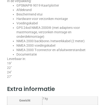
In de verpakking:
GPSMAP® 9019 Kaartplotter
Afdekrand
Beschermend etui
Hardware voor verzonken montage
Voedingskabel
GPS 24xd NMEA 2000® (met adapters voor
mastmontage, verzonken montage en
onderdekmontage)
NMEA 2000 backbone-/netwerkkabel (2 meter)
NMEA 2000 voedingskabel
NMEA 2000 T-connector en afsluitweerstandset
Documentatie
Leverbaar in:
19″
22″
24″
27″
Extra informatie
7 kg
Gewicht