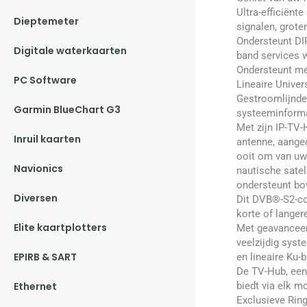
Ultra-efficiën
Dieptemeter
signalen, grote
Ondersteunt DIR
Digitale waterkaarten
band services 
Ondersteunt me
PC Software
Lineaire Unive
Gestroomlijnde 
Garmin BlueChart G3
systeeminforma
Met zijn IP-TV-
Inruil kaarten
antenne, aange
ooit om van uw
Navionics
nautische satel
ondersteunt bo
Diversen
Dit DVB®-S2-co
korte of langer
Elite kaartplotters
Met geavanceerd
veelzijdig syst
EPIRB & SART
en lineaire Ku-
De TV-Hub, een
Ethernet
biedt via elk m
Exclusieve Ring