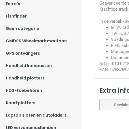
Geavanceerde tr
Extra’s
Krachtige track
Fishfinder
In de verpakkin
GTV6 ra
Geen categorie
TV-HUB 
Voedings
GMDSS Wheelmark marifoon
RJ45 kab
Montagem
GPS ontvangers
Document
Art.nr. 010-021
Handheld kompassen
EAN: 07537592
Handheld plotters
Extra in
HDS-toebehoren
Kaartplotters
Gewicht
Laptop sloten en autoladers
LED vervangingslampen