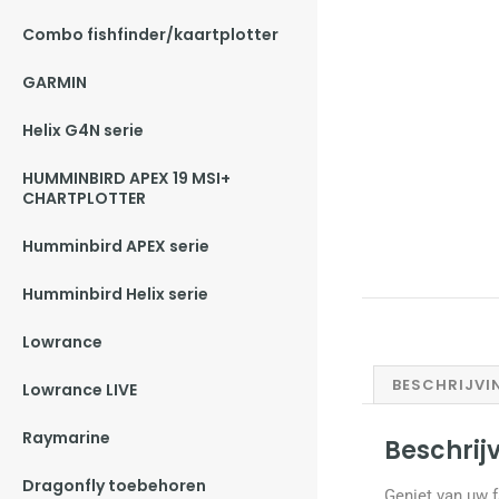
Combo fishfinder/kaartplotter
GARMIN
Helix G4N serie
HUMMINBIRD APEX 19 MSI+
CHARTPLOTTER
Humminbird APEX serie
Humminbird Helix serie
Lowrance
BESCHRIJVI
Lowrance LIVE
Raymarine
Beschrij
Dragonfly toebehoren
Geniet van uw 