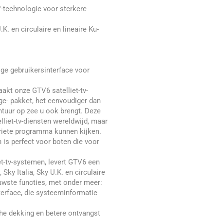
-technologie voor sterkere
. en circulaire en lineaire Ku-
ige gebruikersinterface voor
aakt onze GTV6 satelliet-tv-
e- pakket, het eenvoudiger dan
ntuur op zee u ook brengt. Deze
elliet-tv-diensten wereldwijd, maar
riete programma kunnen kijken.
is perfect voor boten die voor
et-tv-systemen, levert GTV6 een
Sky Italia, Sky U.K. en circulaire
uwste functies, met onder meer:
erface, die systeeminformatie
che dekking en betere ontvangst