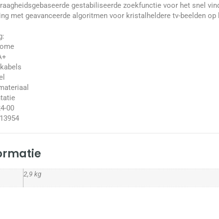
aagheidsgebaseerde gestabiliseerde zoekfunctie voor het snel vind
ing met geavanceerde algoritmen voor kristalheldere tv-beelden op
g:
dome
A+
kabels
el
ateriaal
atie
24-00
13954
formatie
2,9 kg