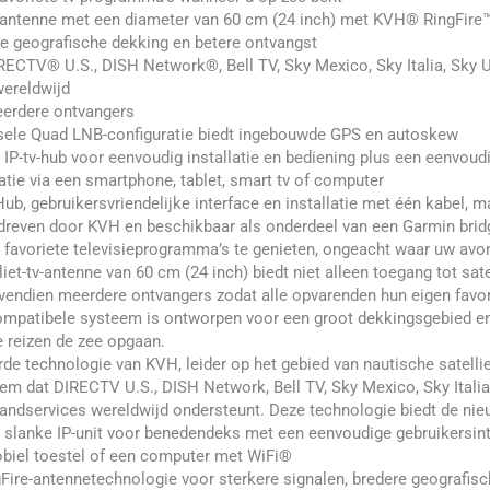
te antenne met een diameter van 60 cm (24 inch) met KVH® RingFire™
re geografische dekking en betere ontvangst
ECTV® U.S., DISH Network®, Bell TV, Sky Mexico, Sky Italia, Sky U.K
wereldwijd
erdere ontvangers
rsele Quad LNB-configuratie biedt ingebouwde GPS en autoskew
IP-tv-hub voor eenvoudig installatie en bediening plus een eenvoud
tie via een smartphone, tablet, smart tv of computer
Hub, gebruikersvriendelijke interface en installatie met één kabel, m
dreven door KVH en beschikbaar als onderdeel van een Garmin bridg
 favoriete televisieprogramma’s te genieten, ongeacht waar uw avo
liet-tv-antenne van 60 cm (24 inch) biedt niet alleen toegang tot sat
vendien meerdere ontvangers zodat alle opvarenden hun eigen favo
mpatibele systeem is ontworpen voor een groot dekkingsgebied en 
e reizen de zee opgaan.
e technologie van KVH, leider op het gebied van nautische satelli
eem dat DIRECTV U.S., DISH Network, Bell TV, Sky Mexico, Sky Italia, 
bandservices wereldwijd ondersteunt. Deze technologie biedt de nie
 slanke IP-unit voor benedendeks met een eenvoudige gebruikersint
obiel toestel of een computer met WiFi®
Fire-antennetechnologie voor sterkere signalen, bredere geografis