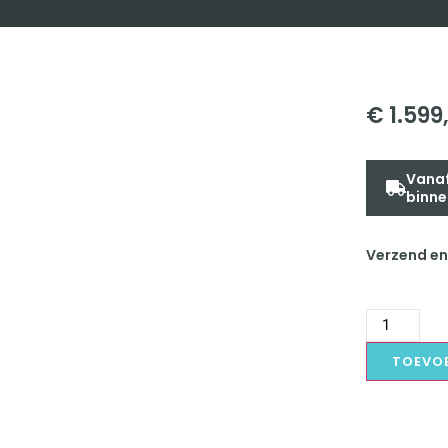
€
1.599
Vanaf
binne
Verzend en
TOEVO