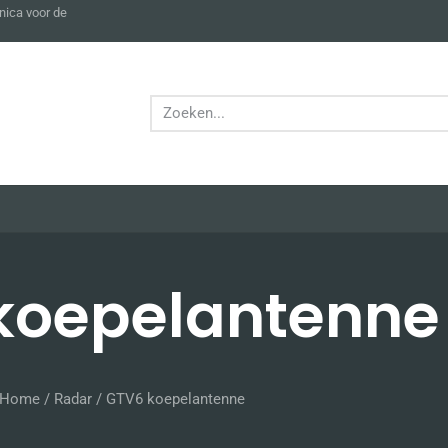
nica voor de
koepelantenne
Home
/
Radar
/ GTV6 koepelantenne