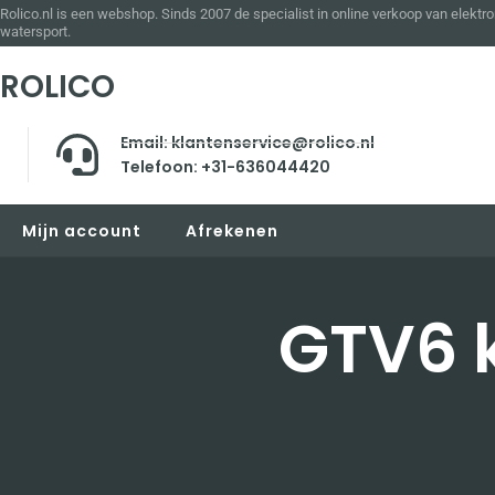
Rolico.nl is een webshop. Sinds 2007 de specialist in online verkoop van elektro
watersport.
ROLICO
Email: klantenservice@rolico.nl
Telefoon: +31-636044420
Mijn account
Afrekenen
GTV6 