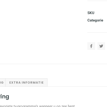
SKU
Categorie
NG
EXTRA INFORMATIE
ving
favoriete tv-programma’s wanneer u op zee bent