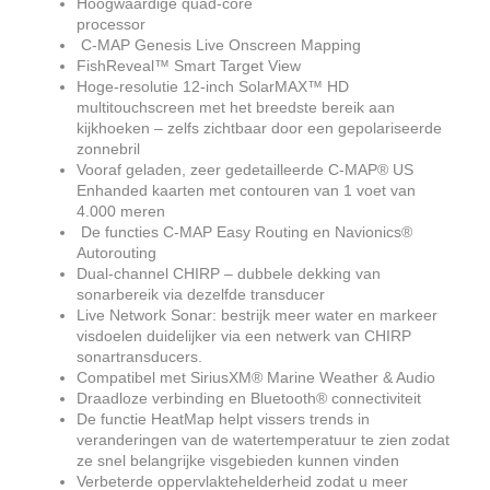
Hoogwaardige quad-core
processor
C-MAP Genesis Live Onscreen Mapping
FishReveal™ Smart Target View
Hoge-resolutie 12-inch SolarMAX™ HD
multitouchscreen met het breedste bereik aan
kijkhoeken – zelfs zichtbaar door een gepolariseerde
zonnebril
Vooraf geladen, zeer gedetailleerde C-MAP® US
Enhanded kaarten met contouren van 1 voet van
4.000 meren
De functies C-MAP Easy Routing en Navionics®
Autorouting
Dual-channel CHIRP – dubbele dekking van
sonarbereik via dezelfde transducer
Live Network Sonar: bestrijk meer water en markeer
visdoelen duidelijker via een netwerk van CHIRP
sonartransducers.
Compatibel met SiriusXM® Marine Weather & Audio
Draadloze verbinding en Bluetooth® connectiviteit
De functie HeatMap helpt vissers trends in
veranderingen van de watertemperatuur te zien zodat
ze snel belangrijke visgebieden kunnen vinden
Verbeterde oppervlaktehelderheid zodat u meer