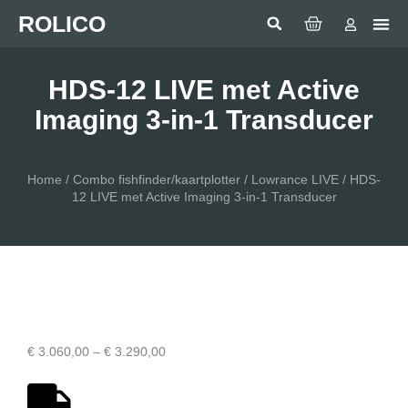
ROLICO
Com
HUMMI
GMDSS Wh
Laptop 
LED
Man Over
Anten
SEA BE
SIMRAD 
Sonar 
HDS-12 LIVE met Active
Imaging 3-in-1 Transducer
Home
/
Combo fishfinder/kaartplotter
/
Lowrance LIVE
/ HDS-
12 LIVE met Active Imaging 3-in-1 Transducer
€
3.060,00
–
€
3.290,00