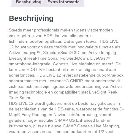
Beschrijving
Extra informatie
Beschrijving
Steeds meer professionals maken tijdens vistoernooien
vaker gebruik van HDS dan van alle andere
fishfindermodellen bij elkaar. Dat is geen toeval. HDS LIVE
12 bouwt voort op deze traditie met innovatieve functies als
Active Imaging™, StructureScan® 3D met Active Imaging ,
LiveSight Real-Time Sonar Forward/Down, LiveCast™
smartphone-integratie, Genesis Live Mapping en meer*. De
kern van HDS LIVE bestaat uit een krachtig arsenaal aan
sonarfuncties. HDS LIVE 12 levert uitstekende out-of-the-box
sonarprestaties met Lowrance® CHIRP, maar onderscheidt
zich pas echt met zijn ingebouwde ondersteuning van Active
Imaging technologie en compatibiliteit met LiveSight Real-
Time Sonar.
HDS LIVE 12 wordt geleverd met de beste navigatietools in
de geschiedenis van de HDS-serie, waaronder de functies C-
Map® Easy Routing en Navionics® Autorouting, vooraf
geladen, hoge-resolutie C-MAP US Enhanced land- en
kustkaarten, plus de nieuwe C-MAP Genesis Live Mapping,
waarmee vissers in realtime contourkaarten tot 1/2 voet