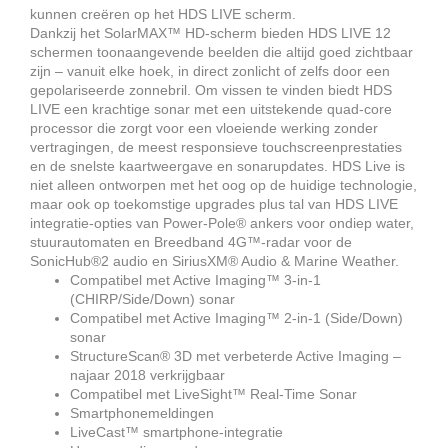
kunnen creëren op het HDS LIVE scherm.
Dankzij het SolarMAX™ HD-scherm bieden HDS LIVE 12
schermen toonaangevende beelden die altijd goed zichtbaar
zijn – vanuit elke hoek, in direct zonlicht of zelfs door een
gepolariseerde zonnebril. Om vissen te vinden biedt HDS
LIVE een krachtige sonar met een uitstekende quad-core
processor die zorgt voor een vloeiende werking zonder
vertragingen, de meest responsieve touchscreenprestaties
en de snelste kaartweergave en sonarupdates. HDS Live is
niet alleen ontworpen met het oog op de huidige technologie,
maar ook op toekomstige upgrades plus tal van HDS LIVE
integratie-opties van Power-Pole® ankers voor ondiep water,
stuurautomaten en Breedband 4G™-radar voor de
SonicHub®2 audio en SiriusXM® Audio & Marine Weather.
Compatibel met Active Imaging™ 3-in-1
(CHIRP/Side/Down) sonar
Compatibel met Active Imaging™ 2-in-1 (Side/Down)
sonar
StructureScan® 3D met verbeterde Active Imaging –
najaar 2018 verkrijgbaar
Compatibel met LiveSight™ Real-Time Sonar
Smartphonemeldingen
LiveCast™ smartphone-integratie