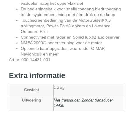
visdoelen nabij het oppervlak ziet
De bedieningsbalk voor snelle toegang biedt toegang
tot de systeembediening met één druk op de knop
Touchscreenbediening van de MotorGuide® Xi5
trollingmotor, Power-Pole® ankers en Lowrance
Outboard Pilot
Connectiviteit met radar en SonicHub®2 audioserver
NMEA 2000®-ondersteuning voor de motor
Optionele kaartupgrades, waaronder C-MAP,
Navionics® en meer
Art.nr. 000-14431-001
Extra informatie
1,2 kg
Gewicht
Uitvoering
Met transducer
,
Zonder transducer
14430