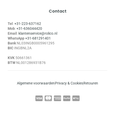
Contact
Tel
:
+31-223-637162
Mob
:
+31-636044420
Email
:
klantenservice@rolico.nl
WhatsApp
+31-681291401
Bank
NL03INGB0005961295
BIC
INGBNL2A
KVK
50661361
BTW
NL001286931B76
Algemene voorwaarden
Privacy & Cookies
Retouren