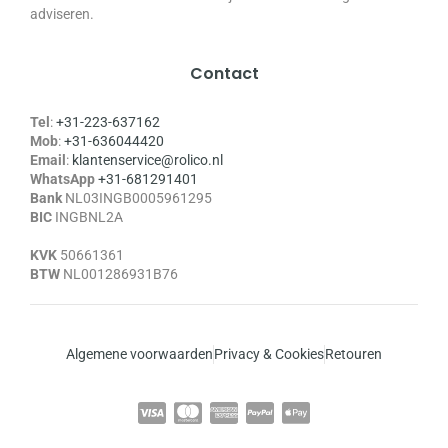
adviseren.
Contact
Tel
:
+31-223-637162
Mob
:
+31-636044420
Email
:
klantenservice@rolico.nl
WhatsApp
+31-681291401
Bank
NL03INGB0005961295
BIC
INGBNL2A
KVK
50661361
BTW
NL001286931B76
Algemene voorwaarden
Privacy & Cookies
Retouren