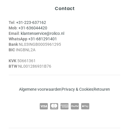
Contact
Tel
:
+31-223-637162
Mob
:
+31-636044420
Email
:
klantenservice@rolico.nl
WhatsApp
+31-681291401
Bank
NL03INGB0005961295
BIC
INGBNL2A
KVK
50661361
BTW
NL001286931B76
Algemene voorwaarden
Privacy & Cookies
Retouren