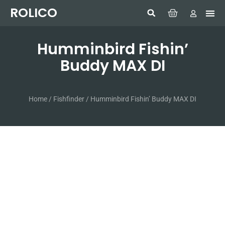
ROLICO
Com
HUMMI
GMDSS W
Laptop
SIMRAD 
Sonar
Humminbird Fishin’
Buddy MAX DI
Home
/
Fishfinder
/ Humminbird Fishin’ Buddy MAX DI