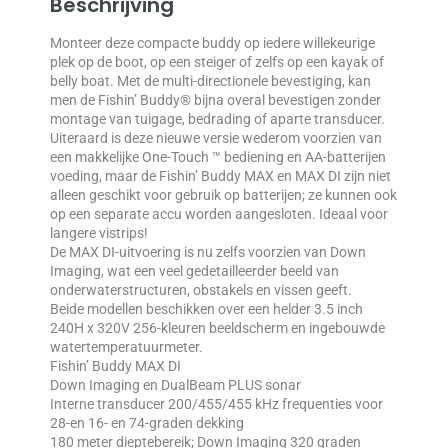
Beschrijving
Monteer deze compacte buddy op iedere willekeurige
plek op de boot, op een steiger of zelfs op een kayak of
belly boat. Met de multi-directionele bevestiging, kan
men de Fishin’ Buddy® bijna overal bevestigen zonder
montage van tuigage, bedrading of aparte transducer.
Uiteraard is deze nieuwe versie wederom voorzien van
een makkelijke One-Touch ™ bediening en AA-batterijen
voeding, maar de Fishin’ Buddy MAX en MAX DI zijn niet
alleen geschikt voor gebruik op batterijen; ze kunnen ook
op een separate accu worden aangesloten. Ideaal voor
langere vistrips!
De MAX DI-uitvoering is nu zelfs voorzien van Down
Imaging, wat een veel gedetailleerder beeld van
onderwaterstructuren, obstakels en vissen geeft.
Beide modellen beschikken over een helder 3.5 inch
240H x 320V 256-kleuren beeldscherm en ingebouwde
watertemperatuurmeter.
Fishin’ Buddy MAX DI
Down Imaging en DualBeam PLUS sonar
Interne transducer 200/455/455 kHz frequenties voor
28-en 16- en 74-graden dekking
180 meter dieptebereik; Down Imaging 320 graden