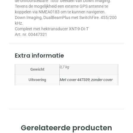
de onvoorstelbare “foto” beelden van Down Imaging.
Tevens de mogelijkheid een externe GPS antenne te
koppelen via NMEA0183 om te kunnen navigeren.
Down Imaging, DualBeamPlus met SwitchFire. 455/200
kHz.
Compleet met hektransducer XNT-9-DI-T
Art. nr. 00447321
Extra informatie
0,7 kg
Gewicht
Uitvoering
Met cover 447339
,
zonder cover
Gerelateerde producten