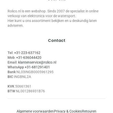
Rolico.nl is een webshop. Sinds 2007 de specialist in online
verkoop van elektronica voor de watersport.
Hier kunt u ons assortiment bekijken en u deskundig laten
adviseren.
Contact
Tel
:
+31-223-637162
Mob
:
+31-636044420
Email
:
klantenservice@rolico.nl
WhatsApp
+31-681291401
Bank
NL03INGB0005961295
BIC
INGBNL2A
KVK
50661361
BTW
NL001286931B76
Algemene voorwaarden
Privacy & Cookies
Retouren