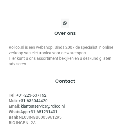
Over ons
Rolico.nl is een webshop. Sinds 2007 de specialist in online
verkoop van elektronica voor de watersport.
Hier kunt u ons assortiment bekijken en u deskundig laten
adviseren.
Contact
Tel
:
+31-223-637162
Mob
:
+31-636044420
Email
:
klantenservice@rolico.nl
WhatsApp
+31-681291401
Bank
NL03INGB0005961295
BIC
INGBNL2A