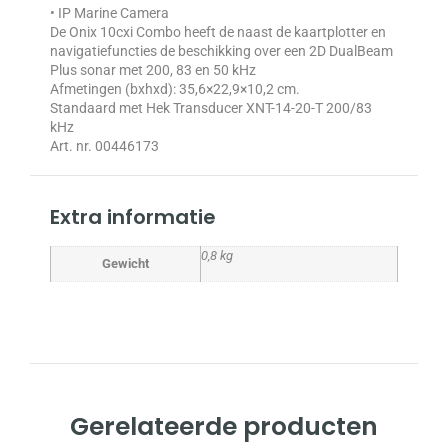
• IP Marine Camera
De Onix 10cxi Combo heeft de naast de kaartplotter en
navigatiefuncties de beschikking over een 2D DualBeam
Plus sonar met 200, 83 en 50 kHz
Afmetingen (bxhxd): 35,6×22,9×10,2 cm.
Standaard met Hek Transducer XNT-14-20-T 200/83
kHz
Art. nr. 00446173
Extra informatie
0,8 kg
Gewicht
Gerelateerde producten