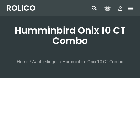
ROLICO
Com
HUMMI
GMDSS W
Laptop
SIMRAD 
Sonar
Humminbird Onix 10 CT
Combo
Home
/
Aanbiedingen
/ Humminbird Onix 10 CT Combo