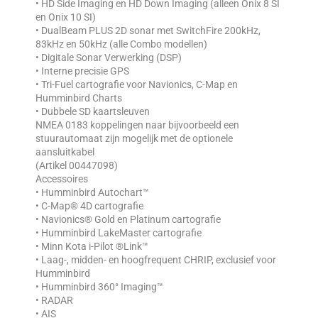
• HD Side Imaging en HD Down Imaging (alleen Onix 8 SI
en Onix 10 SI)
• DualBeam PLUS 2D sonar met SwitchFire 200kHz,
83kHz en 50kHz (alle Combo modellen)
• Digitale Sonar Verwerking (DSP)
• Interne precisie GPS
• Tri-Fuel cartografie voor Navionics, C-Map en
Humminbird Charts
• Dubbele SD kaartsleuven
NMEA 0183 koppelingen naar bijvoorbeeld een
stuurautomaat zijn mogelijk met de optionele
aansluitkabel
(Artikel 00447098)
Accessoires
• Humminbird Autochart™
• C-Map® 4D cartografie
• Navionics® Gold en Platinum cartografie
• Humminbird LakeMaster cartografie
• Minn Kota i-Pilot ®Link™
• Laag-, midden- en hoogfrequent CHRIP, exclusief voor
Humminbird
• Humminbird 360° Imaging™
• RADAR
• AIS