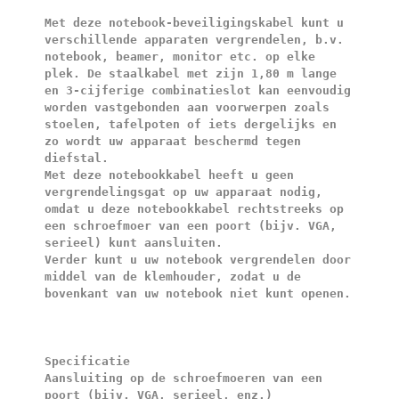
Met deze notebook-beveiligingskabel kunt u 
verschillende apparaten vergrendelen, b.v. 
notebook, beamer, monitor etc. op elke 
plek. De staalkabel met zijn 1,80 m lange 
en 3-cijferige combinatieslot kan eenvoudig 
worden vastgebonden aan voorwerpen zoals 
stoelen, tafelpoten of iets dergelijks en 
zo wordt uw apparaat beschermd tegen 
diefstal.

Met deze notebookkabel heeft u geen 
vergrendelingsgat op uw apparaat nodig, 
omdat u deze notebookkabel rechtstreeks op 
een schroefmoer van een poort (bijv. VGA, 
serieel) kunt aansluiten.

Verder kunt u uw notebook vergrendelen door 
middel van de klemhouder, zodat u de 
bovenkant van uw notebook niet kunt openen.

Specificatie

Aansluiting op de schroefmoeren van een 
poort (bijv. VGA, serieel, enz.)
