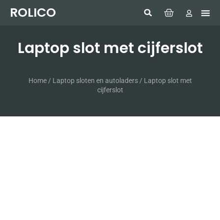
ROLICO
Com
HUMMI
GMDSS W
Laptop
SIMRAD 
Sonar
Laptop slot met cijferslot
Home
/
Laptop sloten en autoladers
/ Laptop slot met
cijferslot