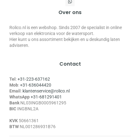
Over ons
Rolico.nl is een webshop. Sinds 2007 de specialist in online
verkoop van elektronica voor de watersport.
Hier kunt u ons assortiment bekijken en u deskundig laten
adviseren.
Contact
Tel
:
+31-223-637162
Mob
:
+31-636044420
Email
:
klantenservice@rolico.nl
WhatsApp
+31-681291401
Bank
NL03INGB0005961295
BIC
INGBNL2A
KVK
50661361
BTW
NL001286931B76