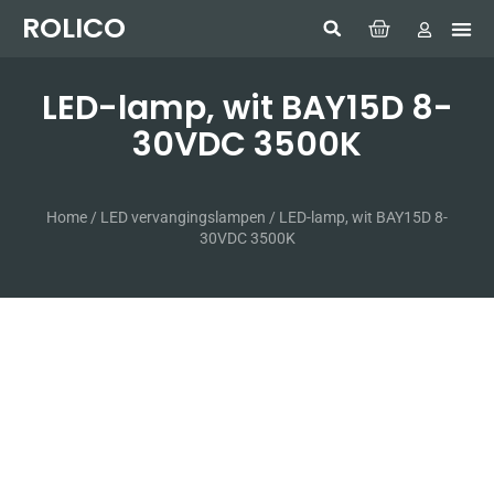
ROLICO
Com
HUMMI
GMDSS W
Laptop
SIMRAD 
Sonar
LED-lamp, wit BAY15D 8-
30VDC 3500K
Home
/
LED vervangingslampen
/ LED-lamp, wit BAY15D 8-
30VDC 3500K