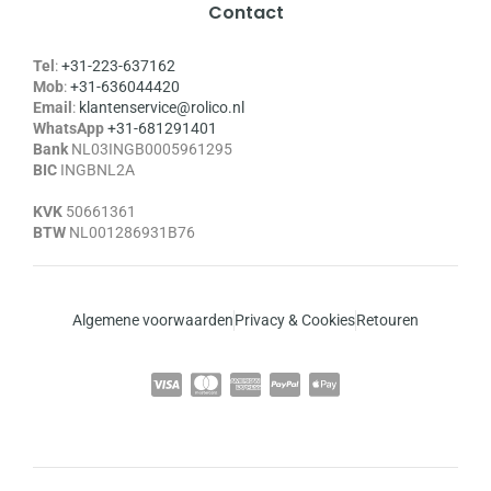
Contact
Tel
:
+31-223-637162
Mob
:
+31-636044420
Email
:
klantenservice@rolico.nl
WhatsApp
+31-681291401
Bank
NL03INGB0005961295
BIC
INGBNL2A
KVK
50661361
BTW
NL001286931B76
Algemene voorwaarden
Privacy & Cookies
Retouren