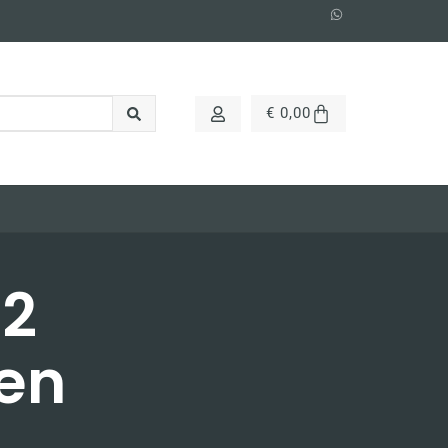
€
0,00
12
en