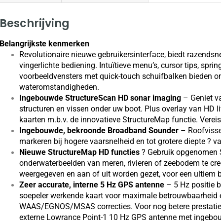
Beschrijving
Belangrijkste kenmerken
Revolutionaire nieuwe gebruikersinterface, biedt razendsn
vingerlichte bediening. Intuïtieve menu’s, cursor tips, spr
voorbeeldvensters met quick-touch schuifbalken bieden on
wateromstandigheden.
Ingebouwde StructureScan HD sonar imaging
– Geniet v
structuren en vissen onder uw boot. Plus overlay van HD
kaarten m.b.v. de innovatieve StructureMap functie. Verei
Ingebouwde, bekroonde Broadband Sounder
– Roofvisse
markeren bij hogere vaarsnelheid en tot grotere diepte ? v
Nieuwe StructureMap HD functies
? Gebruik opgenomen 
onderwaterbeelden van meren, rivieren of zeebodem te cre
weergegeven en aan of uit worden gezet, voor een ultiem b
Zeer accurate, interne 5 Hz GPS antenne
– 5 Hz positie 
soepeler werkende kaart voor maximale betrouwbaarheid 
WAAS/EGNOS/MSAS correcties. Voor nog betere prestaties 
externe Lowrance Point-1 10 Hz GPS antenne met ingeb