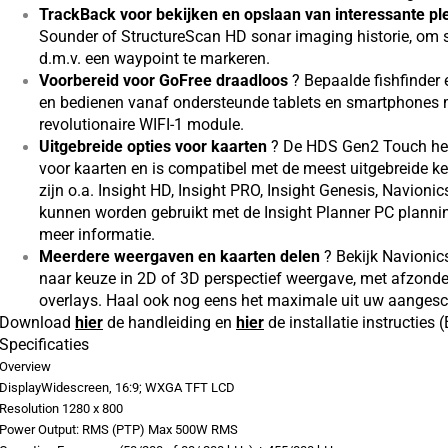
TrackBack voor bekijken en opslaan van interessante p
Sounder of StructureScan HD sonar imaging historie, om st
d.m.v. een waypoint te markeren.
Voorbereid voor GoFree draadloos
? Bepaalde fishfinder 
en bedienen vanaf ondersteunde tablets en smartphones m
revolutionaire WIFI-1 module.
Uitgebreide opties voor kaarten
? De HDS Gen2 Touch hee
voor kaarten en is compatibel met de meest uitgebreide keuz
zijn o.a. Insight HD, Insight PRO, Insight Genesis, Navion
kunnen worden gebruikt met de Insight Planner PC plannin
meer informatie.
Meerdere weergaven en kaarten delen
? Bekijk Navionics
naar keuze in 2D of 3D perspectief weergave, met afzonderl
overlays. Haal ook nog eens het maximale uit uw aangesch
Download
hier
de handleiding en
hier
de installatie instructies 
Specificaties
Overview
DisplayWidescreen, 16:9; WXGA TFT LCD
Resolution 1280 x 800
Power Output: RMS (PTP) Max 500W RMS