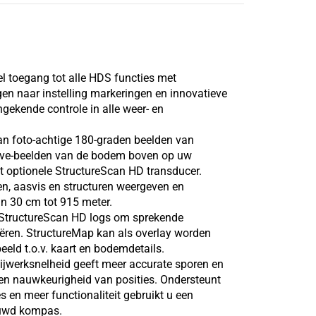
el toegang tot alle HDS functies met
ingen naar instelling markeringen en innovatieve
gekende controle in alle weer- en
an foto-achtige 180-graden beelden van
 live-beelden van de bodem boven op uw
st optionele StructureScan HD transducer.
n, aasvis en structuren weergeven en
an 30 cm tot 915 meter.
StructureScan HD logs om sprekende
ëren. StructureMap kan als overlay worden
eeld t.o.v. kaart en bodemdetails.
bijwerksnelheid geeft meer accurate sporen en
en nauwkeurigheid van posities. Ondersteunt
en meer functionaliteit gebruikt u een
ouwd kompas.