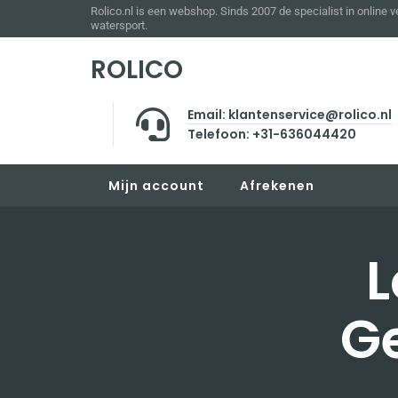
Rolico.nl is een webshop. Sinds 2007 de specialist in online 
watersport.
ROLICO
Email: klantenservice@rolico.nl
Telefoon: +31-636044420
Mijn account
Afrekenen
L
G