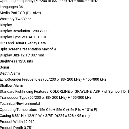
Operating Frequency (50/200 of 83/ 200 kHz) + 455/800 kHz
Languages 36
Media Port2 SD (full size)
Warranty Two Year
Display
Display Resolution 1280 x 800
Display Type WXGA TFT LCD
GPS and Sonar Overlay Data
Split Screen Presentation Max of 4
Display Size 12.1″/ 307 mm
Brightness 1250 nits
Sonar
Depth Alarm
EchoSounder Frequencies (50/200 or 83/ 200 kHz) + 455/800 kHz
Shallow Alarm
Standard Fishfinding Features: COLORLINE or GRAYLINE, ASP, FishSymbol I.D.,
Transducer Type (50/200 or 83/ 200 kHz) + 455/800 kHz
Technical/Environmental
Operating Temperature -15ø C to + 55ø C (+ 5ø F to + 131ø F)
Casing 8.83” H x 12.91” W x 3.75” D(224 x 328 x 95 mm)
Product Width 12.91”
Product Depth 3.75”