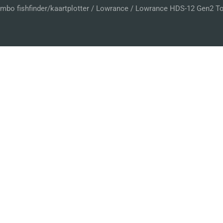
mbo fishfinder/kaartplotter
/
Lowrance
/ Lowrance HDS-12 Gen2 To