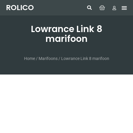
ROLICO
Com
HUMMI
GMDSS W
Laptop
SIMRAD 
Sonar
Lowrance Link 8
marifoon
Home
/
Marifoons
/ Lowrance Link 8 marifoon