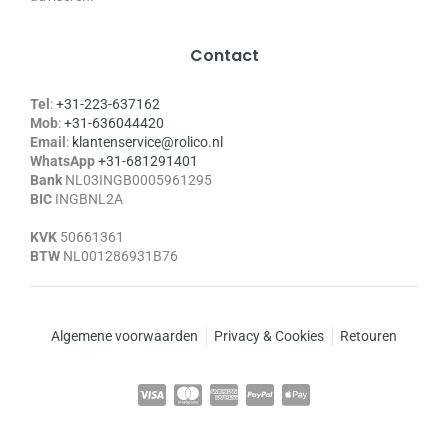
Contact
Tel
:
+31-223-637162
Mob
:
+31-636044420
Email
:
klantenservice@rolico.nl
WhatsApp
+31-681291401
Bank
NL03INGB0005961295
BIC
INGBNL2A
KVK
50661361
BTW
NL001286931B76
Algemene voorwaarden
Privacy & Cookies
Retouren