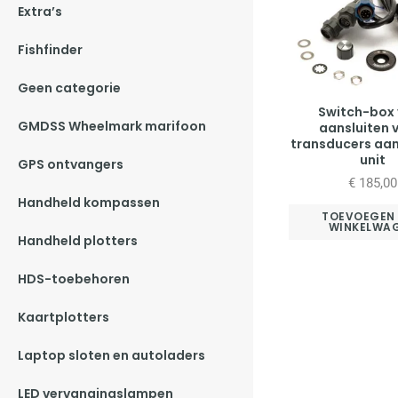
Extra’s
Fishfinder
Geen categorie
Switch-box
GMDSS Wheelmark marifoon
aansluiten 
transducers aan
unit
GPS ontvangers
€
185,00
Handheld kompassen
TOEVOEGEN
WINKELWA
Handheld plotters
HDS-toebehoren
Kaartplotters
Laptop sloten en autoladers
LED vervangingslampen