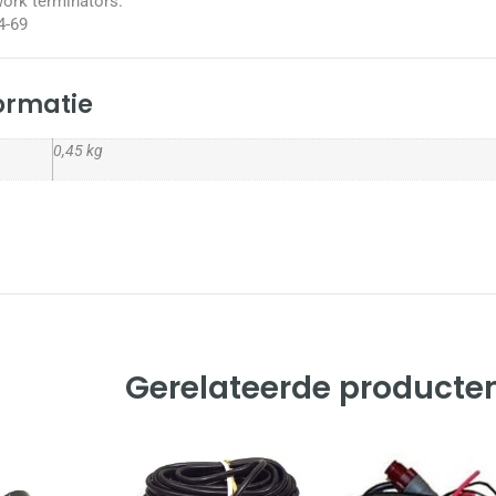
work terminators.
4-69
formatie
0,45 kg
Gerelateerde producte