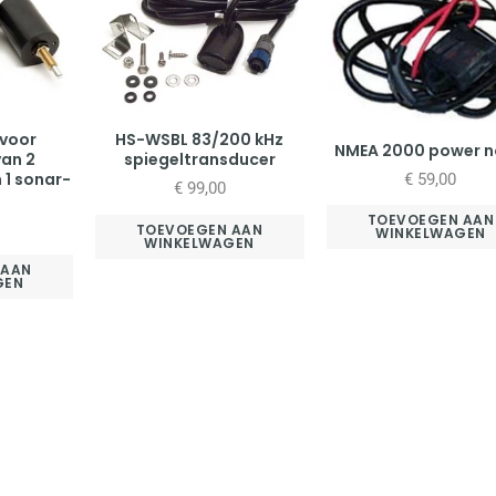
 voor
HS-WSBL 83/200 kHz
NMEA 2000 power 
van 2
spiegeltransducer
 1 sonar-
€
59,00
€
99,00
TOEVOEGEN AAN
TOEVOEGEN AAN
WINKELWAGEN
WINKELWAGEN
 AAN
GEN