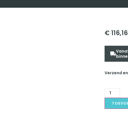
€
116,16
Vanaf
binne
Verzend en
TOEVO