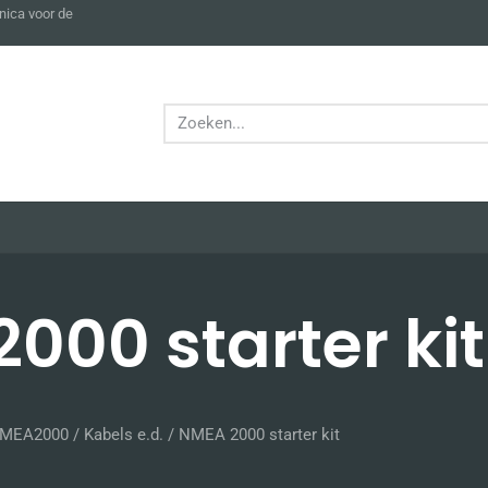
nica voor de
000 starter kit
MEA2000
/
Kabels e.d.
/ NMEA 2000 starter kit