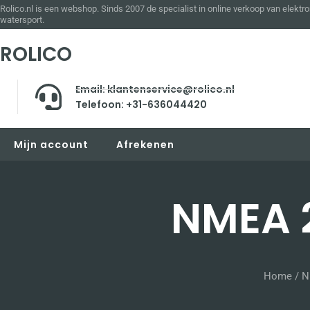
Rolico.nl is een webshop. Sinds 2007 de specialist in online verkoop van elektro
watersport.
ROLICO
Email: klantenservice@rolico.nl
Telefoon: +31-636044420
Mijn account
Afrekenen
NMEA 2
Home
/
N