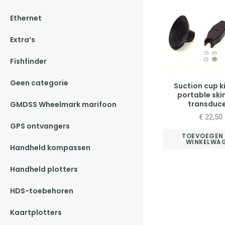
Ethernet
Extra’s
Fishfinder
Geen categorie
Suction cup k
portable sk
transduc
GMDSS Wheelmark marifoon
€
22,50
GPS ontvangers
TOEVOEGEN
WINKELWA
Handheld kompassen
Handheld plotters
HDS-toebehoren
Kaartplotters