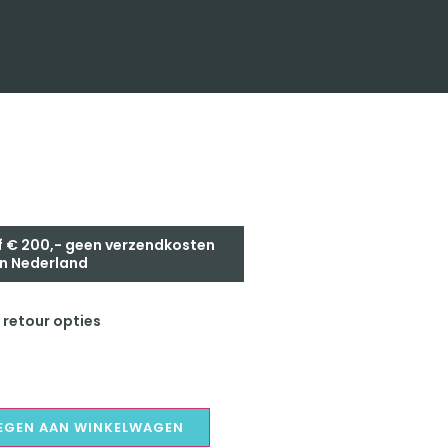
 € 200,- geen verzendkosten
n Nederland
 retour opties
EGEN AAN WINKELWAGEN