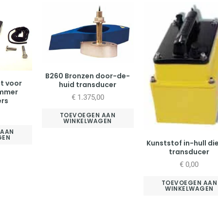
B260 Bronzen door-de-
it voor
huid transducer
immer
€
1.375,00
ers
TOEVOEGEN AAN
WINKELWAGEN
 AAN
GEN
Kunststof in-hull di
transducer
€
0,00
TOEVOEGEN AAN
WINKELWAGEN