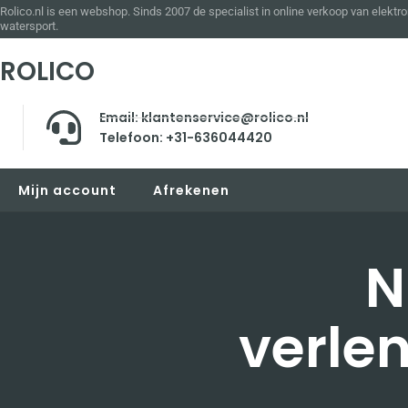
Rolico.nl is een webshop. Sinds 2007 de specialist in online verkoop van elektro
watersport.
ROLICO
Email: klantenservice@rolico.nl
Telefoon: +31-636044420
Mijn account
Afrekenen
N
verle