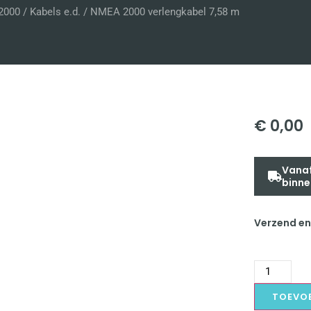
2000
/
Kabels e.d.
/ NMEA 2000 verlengkabel 7,58 m
€
0,00
Vanaf
binne
Verzend en
TOEVO