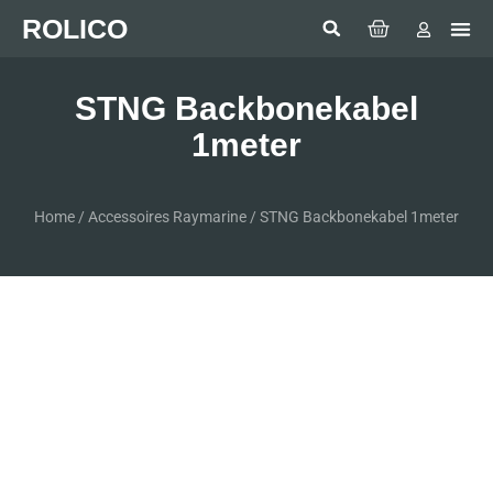
ROLICO
Com
HUMMI
GMDSS Wh
Laptop 
LED
Man Over
Anten
SEA BE
SIMRAD 
Sonar 
STNG Backbonekabel
1meter
Home
/
Accessoires Raymarine
/ STNG Backbonekabel 1meter