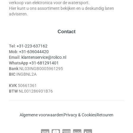
verkoop van elektronica voor de watersport.
Hier kunt u ons assortiment bekijken en u deskundig laten
adviseren.
Contact
Tel
:
+31-223-637162
Mob
:
+31-636044420
Email
:
klantenservice@rolico.nl
WhatsApp
+31-681291401
Bank
NL03INGB0005961295
BIC
INGBNL2A
KVK
50661361
BTW
NL001286931B76
Algemene voorwaarden
Privacy & Cookies
Retouren