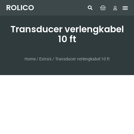
ROLICO
Com
HUMMI
GMDSS W
Laptop
SIMRAD 
Sonar
Transducer verlengkabel
10 ft
Home
/
Extra's
/ Transducer verlengkabel 10 ft