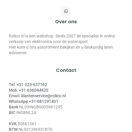
Over ons
Rolico.nl is een webshop. Sinds 2007 de specialist in online
verkoop van elektronica voor de watersport.
Hier kunt u ons assortiment bekijken en u deskundig laten
adviseren.
Contact
Tel
:
+31-223-637162
Mob
:
+31-636044420
Email
:
klantenservice@rolico.nl
WhatsApp
+31-681291401
Bank
NL03INGB0005961295
BIC
INGBNL2A
KVK
50661361
BTW
NL001286931B76