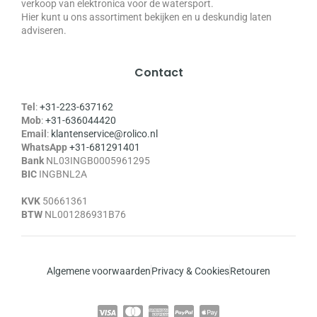
verkoop van elektronica voor de watersport.
Hier kunt u ons assortiment bekijken en u deskundig laten
adviseren.
Contact
Tel
:
+31-223-637162
Mob
:
+31-636044420
Email
:
klantenservice@rolico.nl
WhatsApp
+31-681291401
Bank
NL03INGB0005961295
BIC
INGBNL2A
KVK
50661361
BTW
NL001286931B76
Algemene voorwaarden
Privacy & Cookies
Retouren